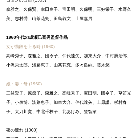
森雅之、久保賢、幸田良子、宝田明、久保明、三好栄子、水野久
美、志村喬、山茶花究、田島義文、土屋嘉男
1960年代の成瀬巳喜男監督作品
女が階段を上る時 (1960)
高峰秀子、森雅之、団令子、仲代達矢、加東大介、中村鴈治郎、
小沢栄太郎、淡路恵子、山茶花究、多々良純、藤木悠
娘・妻・母 (1960)
三益愛子、原節子、森雅之、高峰秀子、宝田明、団令子、草笛光
子、小泉博、淡路恵子、加東大介、仲代達矢、上原謙、杉村春
子、太刀川寛、中北千枝子、北あけみ、笠智衆
夜の流れ (1960)