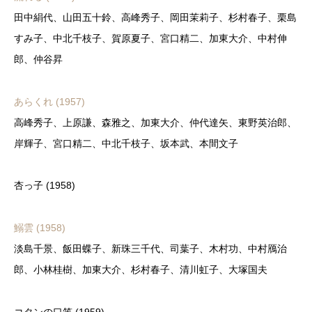
田中絹代、山田五十鈴、高峰秀子、岡田茉莉子、杉村春子、栗島
すみ子、中北千枝子、賀原夏子、宮口精二、加東大介、中村伸
郎、仲谷昇
あらくれ (1957)
高峰秀子、上原謙、森雅之、加東大介、仲代達矢、東野英治郎、
岸輝子、宮口精二、中北千枝子、坂本武、本間文子
杏っ子 (1958)
鰯雲 (1958)
淡島千景、飯田蝶子、新珠三千代、司葉子、木村功、中村鴈治
郎、小林桂樹、加東大介、杉村春子、清川虹子、大塚国夫
コタンの口笛 (1959)