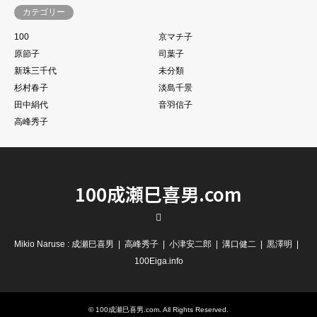
カテゴリー
100
京マチ子
原節子
司葉子
新珠三千代
未分類
杉村春子
淡島千景
田中絹代
音羽信子
高峰秀子
100成瀬巳喜男.com
RSS
Mikio Naruse : 成瀬巳喜男
高峰秀子
小津安二郎
溝口健二
黒澤明
100Eiga.info
©
100成瀬巳喜男.com
. All Rights Reserved.