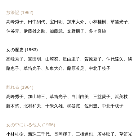
放浪記 (1962)
高峰秀子、田中絹代、宝田明、加東大介、小林桂樹、草笛光子、
仲谷昇、伊藤雄之助、加藤武、文野朋子、多々良純
女の歴史 (1963)
高峰秀子、宝田明、山崎努、星由里子、賀原夏子、仲代達矢、淡
路恵子、草笛光子、加東大介、藤原釜足、中北千枝子
乱れる (1964)
高峰秀子、加山雄三、草笛光子、白川由美、三益愛子、浜美枝、
藤木悠、北村和夫、十朱久雄、柳谷寛、佐田豊、中北千枝子
女の中にいる他人 (1966)
小林桂樹、新珠三千代、長岡輝子、三橋達也、若林映子、草笛光