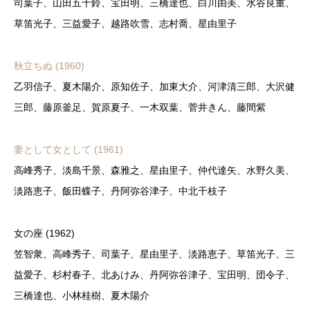
司葉子、山田五十鈴、宝田明、三橋達也、白川由美、水谷良重、
草笛光子、三益愛子、越路吹雪、志村喬、星由里子
秋立ちぬ (1960)
乙羽信子、夏木陽介、原知佐子、加東大介、河津清三郎、大沢健
三郎、藤原釜足、賀原夏子、一木双葉、菅井きん、藤間紫
妻として女として (1961)
高峰秀子、淡島千景、森雅之、星由里子、仲代達矢、水野久美、
淡路恵子、飯田蝶子、丹阿弥谷津子、中北千枝子
女の座 (1962)
笠智衆、高峰秀子、司葉子、星由里子、淡路恵子、草笛光子、三
益愛子、杉村春子、北あけみ、丹阿弥谷津子、宝田明、団令子、
三橋達也、小林桂樹、夏木陽介