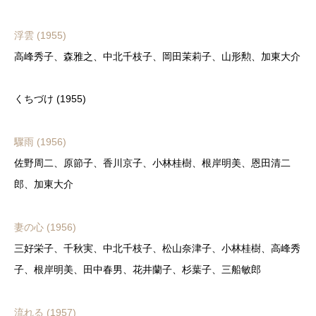
浮雲 (1955)
高峰秀子、森雅之、中北千枝子、岡田茉莉子、山形勲、加東大介
くちづけ (1955)
驟雨 (1956)
佐野周二、原節子、香川京子、小林桂樹、根岸明美、恩田清二
郎、加東大介
妻の心 (1956)
三好栄子、千秋実、中北千枝子、松山奈津子、小林桂樹、高峰秀
子、根岸明美、田中春男、花井蘭子、杉葉子、三船敏郎
流れる (1957)