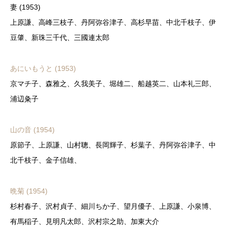
妻 (1953)
上原謙、高峰三枝子、丹阿弥谷津子、高杉早苗、中北千枝子、伊
豆肇、新珠三千代、三國連太郎
あにいもうと (1953)
京マチ子、森雅之、久我美子、堀雄二、船越英二、山本礼三郎、
浦辺粂子
山の音 (1954)
原節子、上原謙、山村聰、長岡輝子、杉葉子、丹阿弥谷津子、中
北千枝子、金子信雄、
晩菊 (1954)
杉村春子、沢村貞子、細川ちか子、望月優子、上原謙、小泉博、
有馬稲子、見明凡太郎、沢村宗之助、加東大介