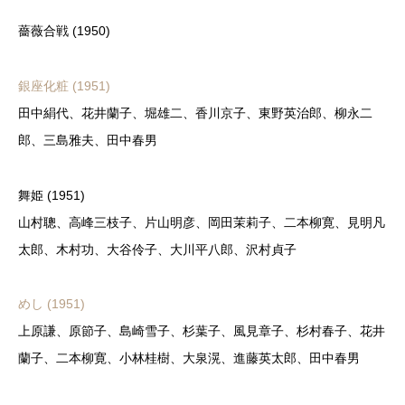
薔薇合戦 (1950)
銀座化粧 (1951)
田中絹代、花井蘭子、堀雄二、香川京子、東野英治郎、柳永二
郎、三島雅夫、田中春男
舞姫 (1951)
山村聰、高峰三枝子、片山明彦、岡田茉莉子、二本柳寛、見明凡
太郎、木村功、大谷伶子、大川平八郎、沢村貞子
めし (1951)
上原謙、原節子、島崎雪子、杉葉子、風見章子、杉村春子、花井
蘭子、二本柳寛、小林桂樹、大泉滉、進藤英太郎、田中春男