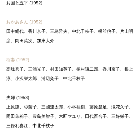
お国と五平 (1952)
おかあさん (1952)
田中絹代、香川京子、三島雅夫、中北千枝子、榎並啓子、片山明
彦、岡田英次、加東大介
稲妻 (1952)
高峰秀子、三浦光子、村田知英子、植村謙二郎、香川京子、根上
淳、小沢栄太郎、浦辺粂子、中北千枝子
夫婦 (1953)
上原謙、杉葉子、三國連太郎、小林桂樹、藤原釜足、滝花久子、
岡田茉莉子、豊島美智子、木匠マユリ、田代百合子、三好栄子、
三條利喜江、中北千枝子