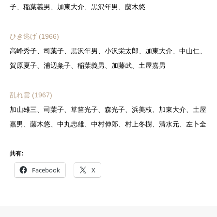
子、稲葉義男、加東大介、黒沢年男、藤木悠
ひき逃げ (1966)
高峰秀子、司葉子、黒沢年男、小沢栄太郎、加東大介、中山仁、
賀原夏子、浦辺粂子、稲葉義男、加藤武、土屋嘉男
乱れ雲 (1967)
加山雄三、司葉子、草笛光子、森光子、浜美枝、加東大介、土屋
嘉男、藤木悠、中丸忠雄、中村伸郎、村上冬樹、清水元、左卜全
共有:
Facebook
X