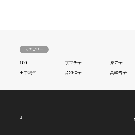
カテゴリー
100
京マチ子
原節子
田中絹代
音羽信子
高峰秀子