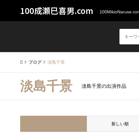
100成瀬巳喜男.com
100MikioNaruse.co
ブログ
淡島千景
淡島千景
淡島千景の出演作品
並べ替え条件
新しい順