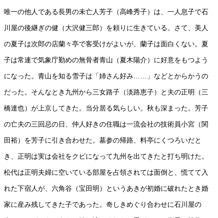
唯一の他人である長男の未亡人芳子（高峰秀子）は、一人息子で石
川屋の後継ぎの健（大沢健三郎）を頼りに生きている。さて、美人
の夏子は次郎の店蘭々亭で客受けがよいが、蘭子は面白くない。夏
子は常連で気象庁勤めの無骨者青山（夏木陽介）に好意をもつよう
になった。青山を知る雪子は「姉さん好み……」などとからかうの
だった。そんなとき九州から三女路子（淡路恵子）と夫の正明（三
橋達也）が上京してきた。当分居る気らしい。秋も深まった。芳子
の亡夫の三回忌の日、仲人好きの住職は一流会社の技術員小宮（関
田裕）を芳子に引き合わせた。墓参の帰路、料亭にくつろいだと
き、正明は実は会社をクビになって九州を出てきたと打ち明けた。
松代は正明夫婦に空いている部屋を占領されては面倒と、慌てて入
れた下宿人が、六角谷（宝田明）というあきが初婚に破れたとき婚
家に産み残してきた子であった。奇しきめぐり合わせに石川屋の