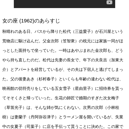
女の座 (1962)のあらすじ
秋晴れのある日、バスから降りた松代（三益愛子）が石川屋という
荒物店に駆け込んだ。父金次郎（笠智衆）の枕元には家族一同がほ
っとした面持ちで坐っていた。一時はあやぶまれた金次郎も、どう
やら持ち直したのだ。松代は先妻の長女で、年下の夫良吉（加東大
介）とアパートを経営しているが、その夫は下宿人と逃げてしまっ
た。父の後妻あき（杉村春子）といくらも年齢の違わない松代は、
映画館の切符売りをしている五女雪子（星由里子）に招待券を貰っ
てそそくさと帰っていった。生花の師匠で婚期のすぎた次女梅子
（草笛光子）は、そんな姉が気にくわない。次男の次郎（小林桂
樹）は妻蘭子（丹阿弥谷津子）とラーメン屋を開いているが、失業
中の女夏子（司葉子）に店を手伝って貰うことに決めた。この家で