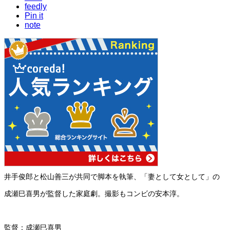
feedly
Pin it
note
井手俊郎と松山善三が共同で脚本を執筆、「妻として女として」の
成瀬巳喜男が監督した家庭劇。撮影もコンビの安本淳。
監督：成瀬巳喜男