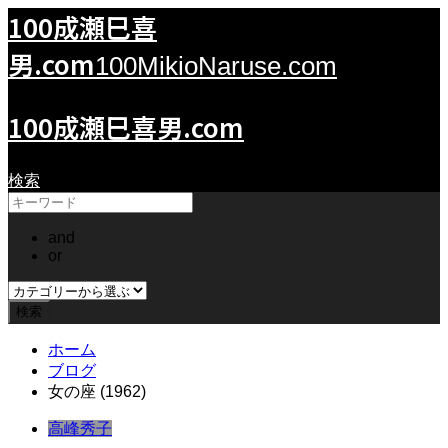
100成瀬巳喜
男.com
100MikioNaruse.com
100成瀬巳喜男.com
検索
and
or
ホーム
ブログ
女の座 (1962)
高峰秀子