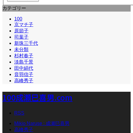
カテゴリー
100
京マチ子
原節子
司葉子
新珠三千代
未分類
杉村春子
淡島千景
田中絹代
音羽信子
高峰秀子
100成瀬巳喜男.com
RSS
Mikio Naruse : 成瀬巳喜男
高峰秀子