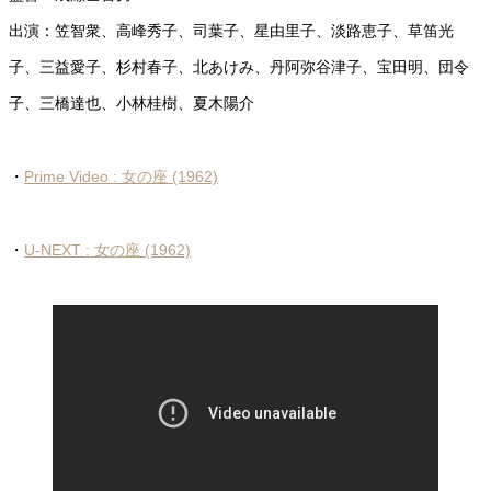
出演：笠智衆、高峰秀子、司葉子、星由里子、淡路恵子、草笛光
子、三益愛子、杉村春子、北あけみ、丹阿弥谷津子、宝田明、団令
子、三橋達也、小林桂樹、夏木陽介
・
Prime Video : 女の座 (1962)
・
U-NEXT : 女の座 (1962)