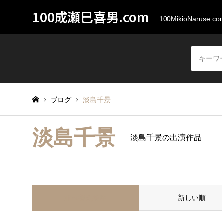
100成瀬巳喜男.com
100MikioNaruse.co
ブログ
淡島千景
淡島千景
淡島千景の出演作品
並べ替え条件
新しい順