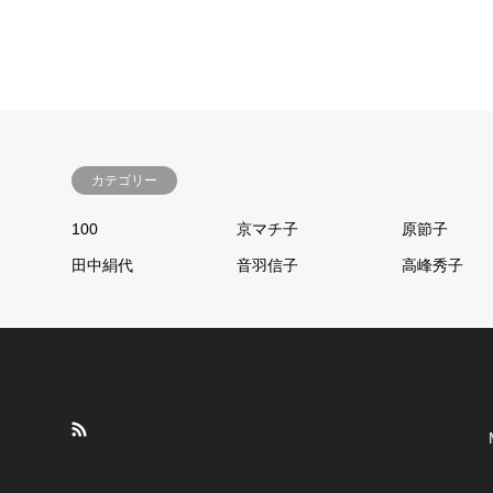
カテゴリー
100
京マチ子
原節子
田中絹代
音羽信子
高峰秀子